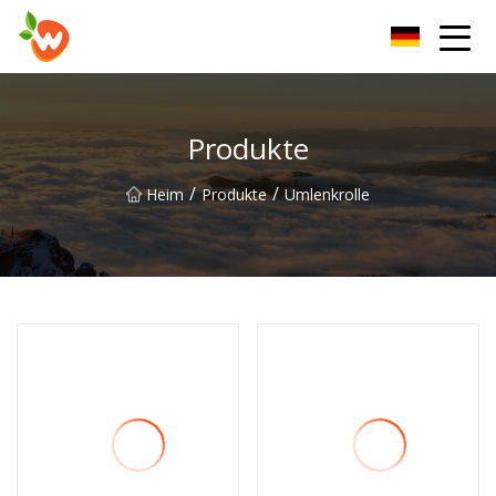
Henan Lift Device Group Co., Ltd
Produkte
/
/
Heim
Produkte
Umlenkrolle