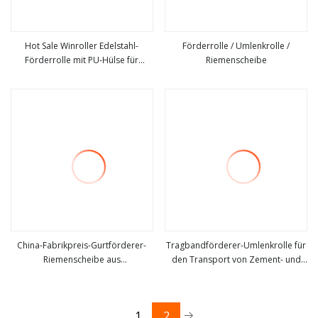
Hot Sale Winroller Edelstahl-
Förderrolle / Umlenkrolle /
Förderrolle mit PU-Hülse für
Riemenscheibe
mehr sehen
mehr sehen
Lagerförderer
China-Fabrikpreis-Gurtförderer-
Tragbandförderer-Umlenkrolle für
Riemenscheibe aus
den Transport von Zement- und
mehr sehen
mehr sehen
Stahl/Gummi/HDPE-Trageträger-
Betonkraftwerken im
Trog-Rücklauf-Schlagförderer-
Bergbauhafen
Umlenkrolle für
1
2
Kohle-/Getreide-/Hafen-/Betonwerke