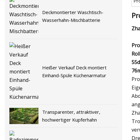
Pr
Deckmontierter Waschtisch-
Pr
Wasserhahn-Mischbatterie
Zha
Pro
Rol
55d
Heißer Verkauf Deck montiert
76m
Einhand-Spüle Küchenarmatur
Pro
Eig
Abd
ang
Transparenter, attraktiver,
Zha
hochwertiger Kupferhahn
Tro
ver
Dre