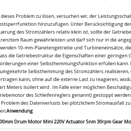
dieses Problem zu lösen, versuchen wir, der Leistungsschal
bstsperrfunktion hinzuzufügen. Unter Berücksichtigung der
uerung des Stromzählers relativ klein ist, sollte der Getrie
renztem Raum gewährleisten und darf sich nur in die ange
wenden 10-mm-Planetengetriebe und Turbineneinsätze, die 
ass die Getriebestruktur die Eigenschaften einer geringe
orderungen einer Selbsthemmungsfunktion erfüllen kann. 
 umgekehrte Selbsthemmung des Stromzählers realisieren, d
rtragen kann, ohne auf die externe Last zu reagieren, wo
rt Meters isoliert wird . Im Falle einer möglichen Beschä
riebemotor des Schleifenreglers genannt) gestoppt werde
 Problem des Datenverlusts bei plötzlichem Stromausfall zu 
en.
Anwendung