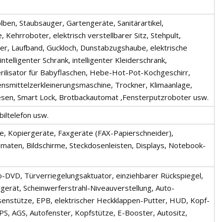
ben, Staubsauger, Gartengeräte, Sanitärartikel,
, Kehrroboter, elektrisch verstellbarer Sitz, Stehpult,
er, Laufband, Guckloch, Dunstabzugshaube, elektrische
ntelligenter Schrank, intelligenter Kleiderschrank,
rilisator für Babyflaschen, Hebe-Hot-Pot-Kochgeschirr,
nsmittelzerkleinerungsmaschine, Trockner, Klimaanlage,
esen, Smart Lock, Brotbackautomat ,Fensterputzroboter usw.
iltelefon usw.
te, Kopiergeräte, Faxgeräte (FAX-Papierschneider),
aten, Bildschirme, Steckdosenleisten, Displays, Notebook-
-DVD, Türverriegelungsaktuator, einziehbarer Rückspiegel,
erät, Scheinwerferstrahl-Niveauverstellung, Auto-
nstütze, EPB, elektrischer Heckklappen-Putter, HUD, Kopf-
S, AGS, Autofenster, Kopfstütze, E-Booster, Autositz,