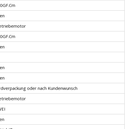
00GF.Cm
en
etriebemotor
00GF.Cm
en
en
en
rdverpackung oder nach Kundenwunsch
etriebemotor
EI
en