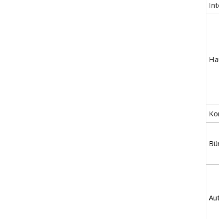
Int
Ha
Ko
Bü
Au