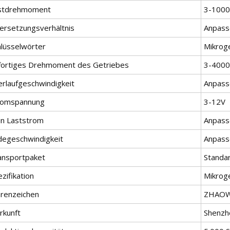
stdrehmoment
3-100
ersetzungsverhältnis
Anpass
hlüsselwörter
Mikrog
fortiges Drehmoment des Getriebes
3-400
erlaufgeschwindigkeit
Anpass
romspannung
3-12V
in Laststrom
Anpass
degeschwindigkeit
Anpass
ansportpaket
Standa
zifikation
Mikrog
renzeichen
ZHAOW
rkunft
Shenzh