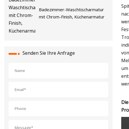
Spi
Badezimmer-Waschtischarmatur
nac
mit Chrom-Finish, Küchenarmatur
wer
Fes
Tro
ind
von
Senden Sie Ihre Anfrage
Meh
um 
ent
wen
Die
Pro