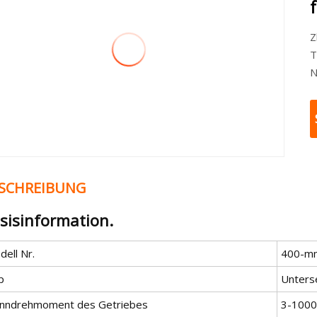
Z
T
N
SCHREIBUNG
sisinformation.
ell Nr.
400-m
p
Unters
nndrehmoment des Getriebes
3-100