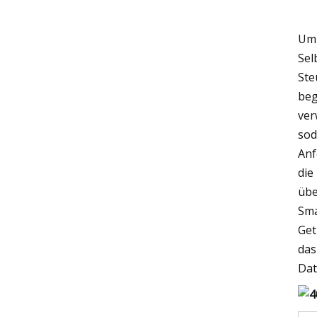
Um 
Sel
Ste
beg
ver
sod
Anf
die
übe
Sma
Get
das
Dat