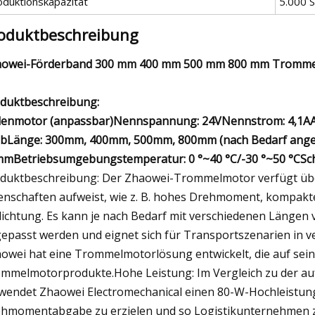
oduktionskapazität
5.000 
oduktbeschreibung
owei-Förderband 300 mm 400 mm 500 mm 800 mm Tromm
duktbeschreibung:
lenmotor (anpassbar)Nennspannung: 24VNennstrom: 4,1AA
bLänge: 300mm, 400mm, 500mm, 800mm (nach Bedarf ang
mBetriebsumgebungstemperatur: 0 °~40 °C/-30 °~50 °CSch
duktbeschreibung: Der Zhaowei-Trommelmotor verfügt über
enschaften aufweist, wie z. B. hohes Drehmoment, kompak
ichtung. Es kann je nach Bedarf mit verschiedenen Läng
epasst werden und eignet sich für Transportszenarien in v
owei hat eine Trommelmotorlösung entwickelt, die auf seiner
mmelmotorprodukte.Hohe Leistung: Im Vergleich zu der au
wendet Zhaowei Electromechanical einen 80-W-Hochleistu
hmomentabgabe zu erzielen und so Logistikunternehmen z