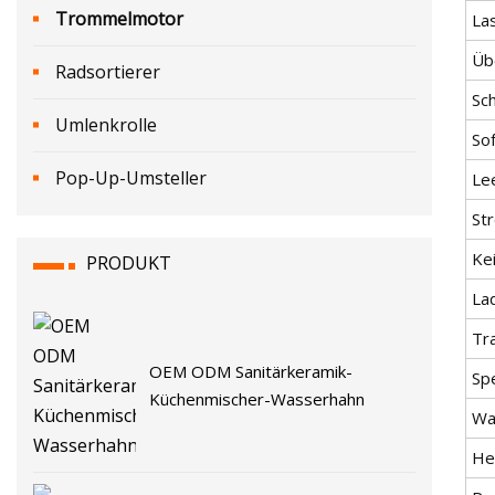
Trommelmotor
La
Üb
Radsortierer
Sc
Umlenkrolle
So
Pop-Up-Umsteller
Le
St
Ke
PRODUKT
La
Tr
OEM ODM Sanitärkeramik-
Spe
Küchenmischer-Wasserhahn
Wa
He