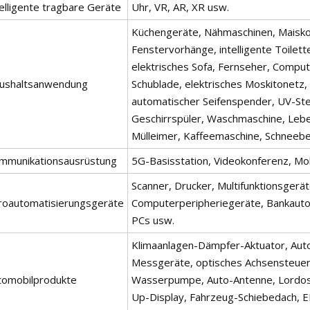
elligente tragbare Geräte
Uhr, VR, AR, XR usw.
Küchengeräte, Nähmaschinen, Maiskol
Fenstervorhänge, intelligente Toilette
elektrisches Sofa, Fernseher, Comput
ushaltsanwendung
Schublade, elektrisches Moskitonetz, i
automatischer Seifenspender, UV-Ste
Geschirrspüler, Waschmaschine, Lebe
Mülleimer, Kaffeemaschine, Schneeb
mmunikationsausrüstung
5G-Basisstation, Videokonferenz, Mob
Scanner, Drucker, Multifunktionsgerä
roautomatisierungsgeräte
Computerperipheriegeräte, Bankautom
PCs usw.
Klimaanlagen-Dämpfer-Aktuator, Auto
Messgeräte, optisches Achsensteuerg
tomobilprodukte
Wasserpumpe, Auto-Antenne, Lordose
Up-Display, Fahrzeug-Schiebedach, EP