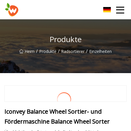
Henan Lift Device Group Co., Ltd
Produkte
/
/
/
Heim
Produkte
Radsortierer
Einzelheiten
Iconvey Balance Wheel Sortier- und
Fördermaschine Balance Wheel Sorter