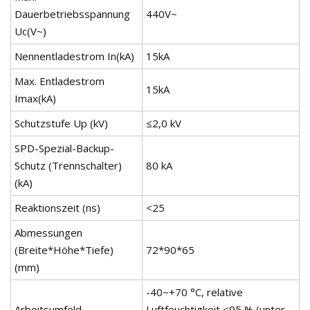
Dauerbetriebsspannung
440V~
Uc(V~)
Nennentladestrom In(kA)
15kA
Max. Entladestrom
15kA
Imax(kA)
Schutzstufe Up (kV)
≤2,0 kV
SPD-Spezial-Backup-
Schutz (Trennschalter)
80 kA
(kA)
Reaktionszeit (ns)
<25
Abmessungen
(Breite*Höhe*Tiefe)
72*90*65
(mm)
-40~+70 °C, relative
Arbeitsumfeld
Luftfeuchtigkeit <95 % (unter