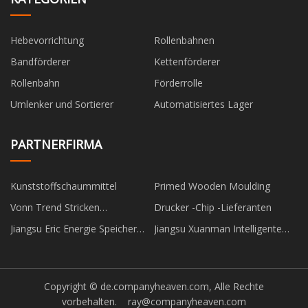
Hebevorrichtung
Rollenbahnen
Bandförderer
Kettenförderer
Rollenbahn
Förderrolle
Umlenker und Sortierer
Automatisiertes Lager
PARTNERFIRMA
Kunststoffschaummittel
Primed Wooden Moulding
Vonn Trend Stricken
Drucker -Chip -Lieferanten
Kleidungsstück Co. Ltd.
Jiangsu Eric Energie Speicher
Jiangsu Xuanman Intelligente
Ausrüstung Technologie Co.,
Ausrüstung Co., Ltd.
Ltd
Copyright © de.companyheaven.com, Alle Rechte
vorbehalten.
ray@companyheaven.com