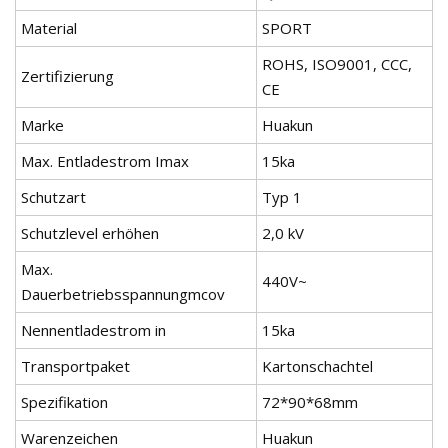
Material
SPORT
ROHS, ISO9001, CCC,
Zertifizierung
CE
Marke
Huakun
Max. Entladestrom Imax
15ka
Schutzart
Typ 1
Schutzlevel erhöhen
2,0 kV
Max.
440V~
Dauerbetriebsspannungmcov
Nennentladestrom in
15ka
Transportpaket
Kartonschachtel
Spezifikation
72*90*68mm
Warenzeichen
Huakun