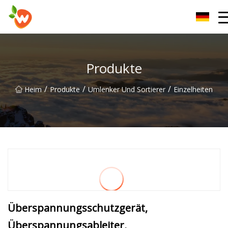
Henan Lift Device Group Co., Ltd
Produkte
/
/
/
Heim
Produkte
Umlenker Und Sortierer
Einzelheiten
Überspannungsschutzgerät,
Überspannungsableiter,