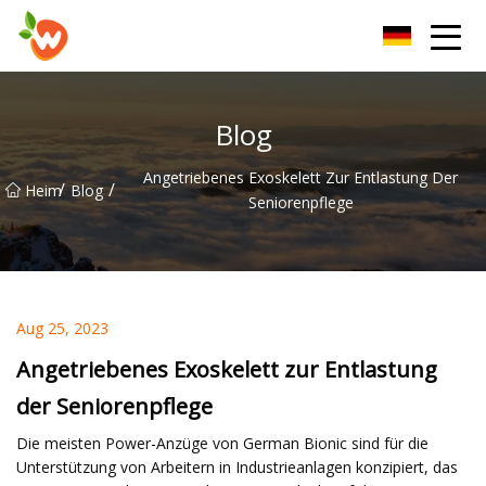
Henan Lift Device Group Co., Ltd
Blog
Angetriebenes Exoskelett Zur Entlastung Der
/
/
Heim
Blog
Seniorenpflege
Aug 25, 2023
Angetriebenes Exoskelett zur Entlastung
der Seniorenpflege
Die meisten Power-Anzüge von German Bionic sind für die
Unterstützung von Arbeitern in Industrieanlagen konzipiert, das