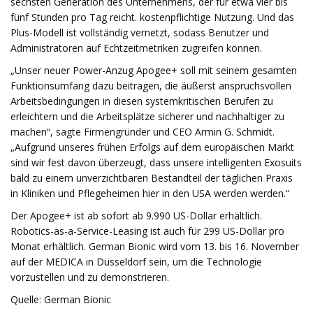
sechsten Generation des Unternehmens, der für etwa vier bis
fünf Stunden pro Tag reicht. kostenpflichtige Nutzung. Und das
Plus-Modell ist vollständig vernetzt, sodass Benutzer und
Administratoren auf Echtzeitmetriken zugreifen können.
„Unser neuer Power-Anzug Apogee+ soll mit seinem gesamten
Funktionsumfang dazu beitragen, die äußerst anspruchsvollen
Arbeitsbedingungen in diesen systemkritischen Berufen zu
erleichtern und die Arbeitsplätze sicherer und nachhaltiger zu
machen“, sagte Firmengründer und CEO Armin G. Schmidt.
„Aufgrund unseres frühen Erfolgs auf dem europäischen Markt
sind wir fest davon überzeugt, dass unsere intelligenten Exosuits
bald zu einem unverzichtbaren Bestandteil der täglichen Praxis
in Kliniken und Pflegeheimen hier in den USA werden werden.“
Der Apogee+ ist ab sofort ab 9.990 US-Dollar erhältlich.
Robotics-as-a-Service-Leasing ist auch für 299 US-Dollar pro
Monat erhältlich. German Bionic wird vom 13. bis 16. November
auf der MEDICA in Düsseldorf sein, um die Technologie
vorzustellen und zu demonstrieren.
Quelle: German Bionic