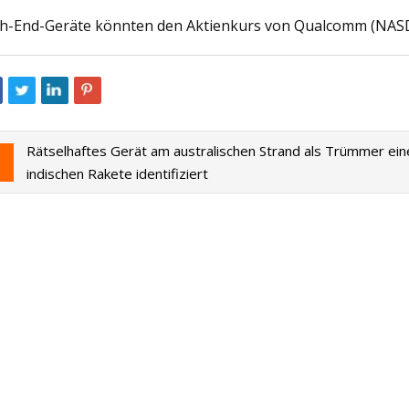
h-End-Geräte könnten den Aktienkurs von Qualcomm (NASD
023
May 16, 2023
n Pavement Specialists erlangt
Eine Hochdurchsat
heitsstatus
Eigrößenmessung be
Rätselhaftes Gerät am australischen Strand als Trümmer ein
indischen Rakete identifiziert