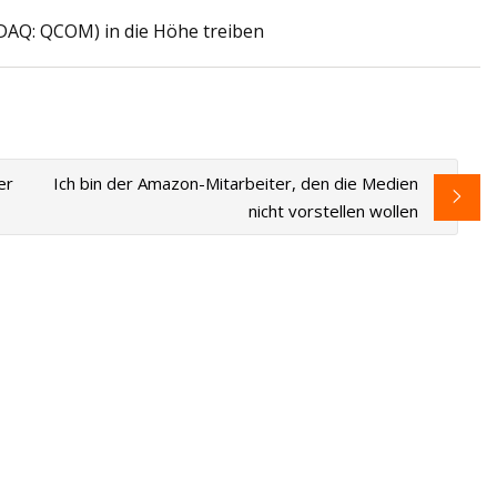
AQ: QCOM) in die Höhe treiben
zmethode zur
i Drosophila
er
Ich bin der Amazon-Mitarbeiter, den die Medien
nicht vorstellen wollen